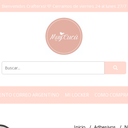
Bienvenidxs Crafterxs! 🩷 Cerramos de viernes 24 al lunes 27/7
ENTO CORREO ARGENTINO
MI LOCKER
COMO COMPR
Inicio
Adhesivos
N