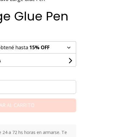
ge Glue Pen
obtené hasta
15% OFF
s
AR AL CARRITO
24 a 72 hs horas en armarse. Te