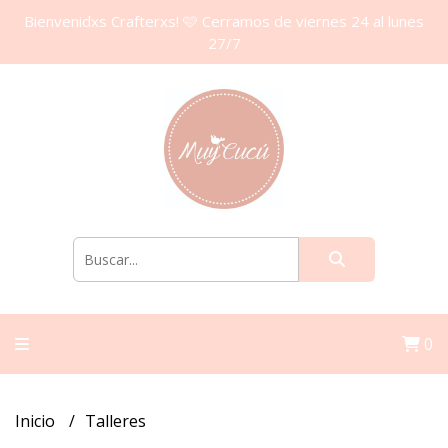
Bienvenidxs Crafterxs! 🩷 Cerramos de viernes 24 al lunes
27/7
0
Inicio
Talleres