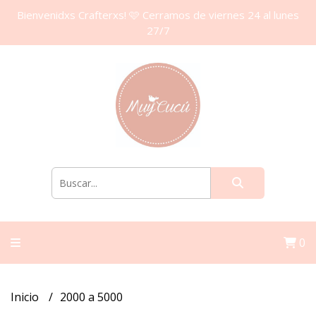
Bienvenidxs Crafterxs! 🩷 Cerramos de viernes 24 al lunes
27/7
0
Inicio
2000 a 5000