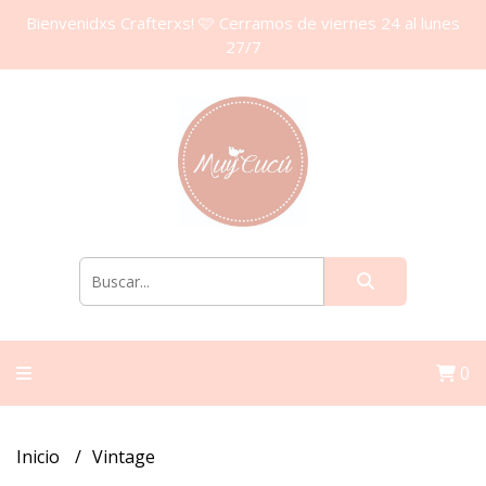
Bienvenidxs Crafterxs! 🩷 Cerramos de viernes 24 al lunes
27/7
0
Inicio
Vintage