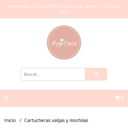
Bienvenidxs Crafterxs! 🩷 Cerramos de viernes 24 al lunes
27/7
0
Inicio
Cartucheras valijas y mochilas