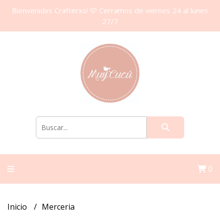
Bienvenidxs Crafterxs! 🩷 Cerramos de viernes 24 al lunes
27/7
0
Inicio
Merceria