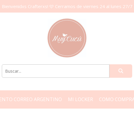
Bienvenidxs Crafterxs! 🩷 Cerramos de viernes 24 al lunes 27/7
ENTO CORREO ARGENTINO
MI LOCKER
COMO COMPR