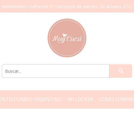
Bienvenidxs Crafterxs! 🩷 Cerramos de viernes 24 al lunes 27/7
ENTO CORREO ARGENTINO
MI LOCKER
COMO COMPR