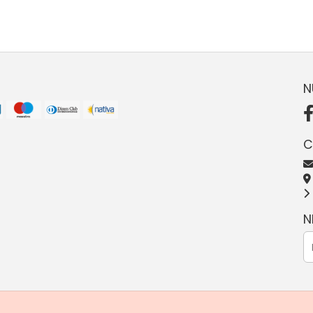
N
C
N