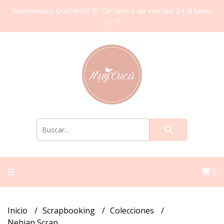
Bienvenidxs Crafterxs! 🩷 Cerramos de viernes 24 al lunes
27/7
0
Inicio
Scrapbooking
Colecciones
Nebian Scrap