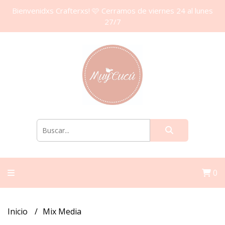
Bienvenidxs Crafterxs! 🩷 Cerramos de viernes 24 al lunes
27/7
0
Inicio
Mix Media