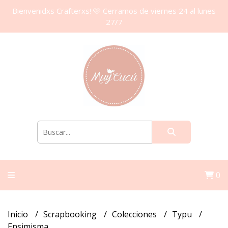
Bienvenidxs Crafterxs! 🩷 Cerramos de viernes 24 al lunes
27/7
0
Inicio
Scrapbooking
Colecciones
Typu
Ensimisma