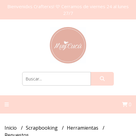
Bienvenidxs Crafterxs! 🩷 Cerramos de viernes 24 al lunes
27/7
0
Inicio
Scrapbooking
Herramientas
Repuestos