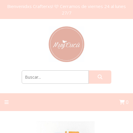
Bienvenidxs Crafterxs! 🩷 Cerramos de viernes 24 al lunes
27/7
0