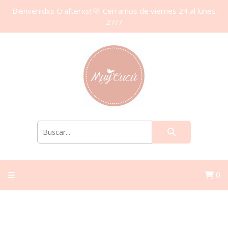
Bienvenidxs Crafterxs! 🩷 Cerramos de viernes 24 al lunes
27/7
0