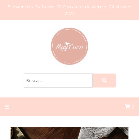
Bienvenidxs Crafterxs! 🩷 Cerramos de viernes 24 al lunes
27/7
0