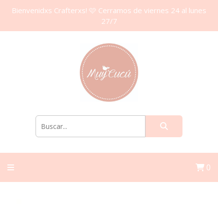
Bienvenidxs Crafterxs! 🩷 Cerramos de viernes 24 al lunes
27/7
0