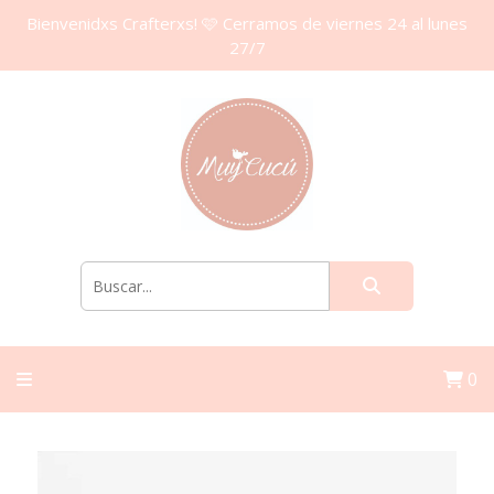
Bienvenidxs Crafterxs! 🩷 Cerramos de viernes 24 al lunes
27/7
0