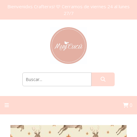
Bienvenidxs Crafterxs! 🩷 Cerramos de viernes 24 al lunes
27/7
0