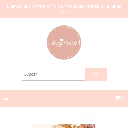
Bienvenidxs Crafterxs! 🩷 Cerramos de viernes 24 al lunes
27/7
0