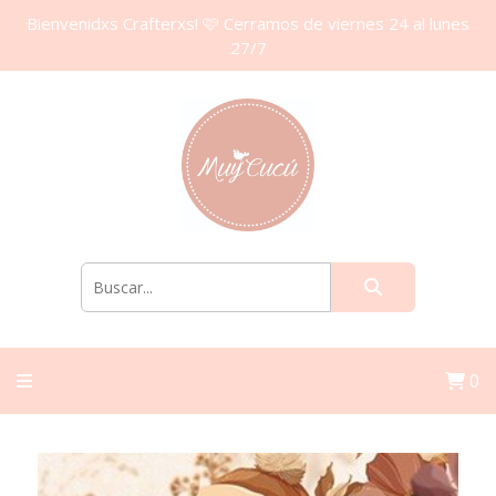
Bienvenidxs Crafterxs! 🩷 Cerramos de viernes 24 al lunes
27/7
0