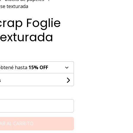
ase texturada
rap Foglie
texturada
obtené hasta
15% OFF
s
AR AL CARRITO