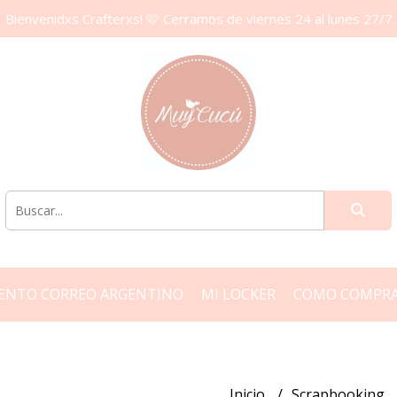
Bienvenidxs Crafterxs! 🩷 Cerramos de viernes 24 al lunes 27/7
ENTO CORREO ARGENTINO
MI LOCKER
COMO COMPR
Inicio
Scrapbooking