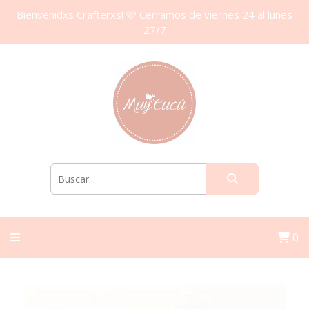
Bienvenidxs Crafterxs! 🩷 Cerramos de viernes 24 al lunes
27/7
0