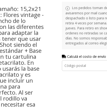
amaño: 15,2x21
Los pedidos toman de 
avisaremos por mail cuan
 Flores vintage -
despachado o listo para re
ncho de lo
retira 4 veces por semana.
on las diferentes
jueves. Para retiro en sh
para adaptar la
ordenes no retiradas se c
s tener que usar
días. No somos responsab
 Shot siendo el
entregados al correo eleg
estándar + Base
on tu cartulina
Calculá el costo de envío
etacrilato. En
 usarás la base
crilato y es
ue incluir un
ina para
rfecto. Al ser
 rodillo va
necesitar esa