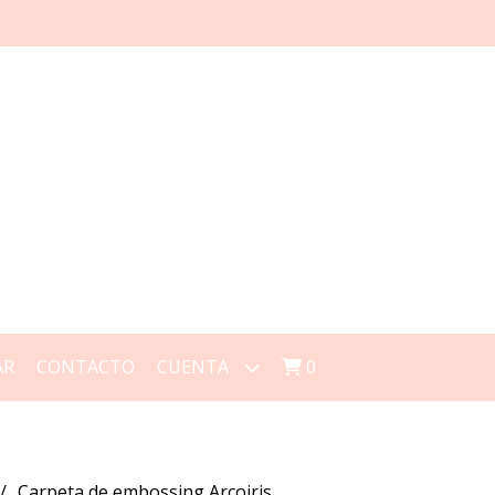
AR
CONTACTO
CUENTA
0
Carpeta de embossing Arcoiris