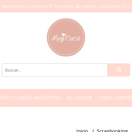
Bienvenidxs Crafterxs! 🩷 Cerramos de viernes 24 al lunes 27/7
ENTO CORREO ARGENTINO
MI LOCKER
COMO COMPR
Inicio
Scrapbooking