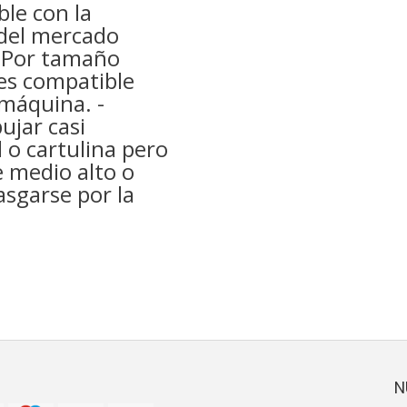
le con la
del mercado
. Por tamaño
 es compatible
 máquina. -
ujar casi
l o cartulina pero
 medio alto o
asgarse por la
N