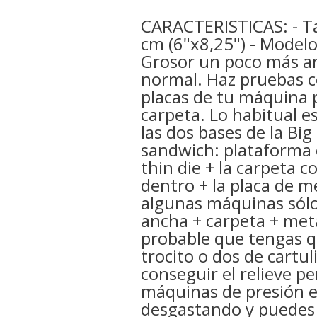
CARACTERISTICAS: - T
cm (6"x8,25") - Modelo:
Grosor un poco más a
normal. Haz pruebas c
placas de tu máquina 
carpeta. Lo habitual e
las dos bases de la Big
sandwich: plataforma 
thin die + la carpeta c
dentro + la placa de m
algunas máquinas sólo
ancha + carpeta + meta
probable que tengas q
trocito o dos de cartul
conseguir el relieve pe
máquinas de presión el
desgastando y puedes 