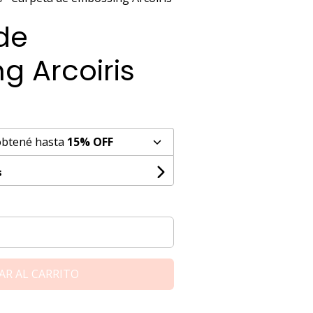
de
g Arcoiris
obtené hasta
15% OFF
s
AR AL CARRITO