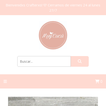
Bienvenidxs Crafterxs! 🩷 Cerramos de viernes 24 al lunes
27/7
0