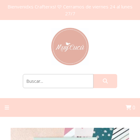
Bienvenidxs Crafterxs! 🩷 Cerramos de viernes 24 al lunes
27/7
0