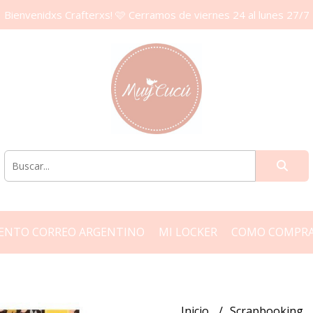
Bienvenidxs Crafterxs! 🩷 Cerramos de viernes 24 al lunes 27/7
ENTO CORREO ARGENTINO
MI LOCKER
COMO COMPR
Inicio
Scrapbooking