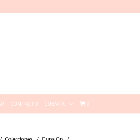
AR
CONTACTO
CUENTA
0
Colecciones
Duna On