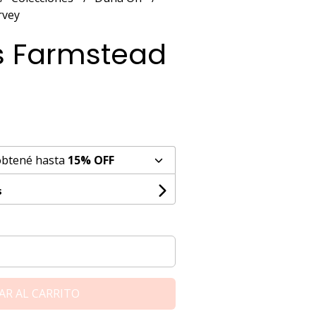
rvey
s Farmstead
obtené hasta
15% OFF
s
AR AL CARRITO