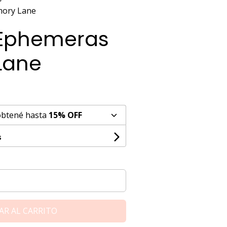
mory Lane
 Ephemeras
Lane
obtené hasta
15% OFF
s
AR AL CARRITO