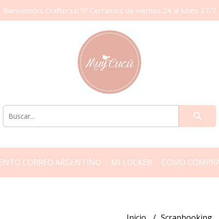
Bienvenidxs Crafterxs! 🩷 Cerramos de viernes 24 al lunes 27/7
ENTO CORREO ARGENTINO
MI LOCKER
COMO COMPR
Inicio
Scrapbooking