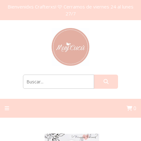
Bienvenidxs Crafterxs! 🩷 Cerramos de viernes 24 al lunes
27/7
0