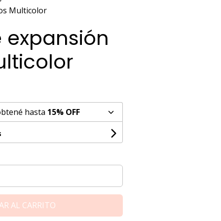
os Multicolor
e expansión
lticolor
obtené hasta
15% OFF
s
AR AL CARRITO