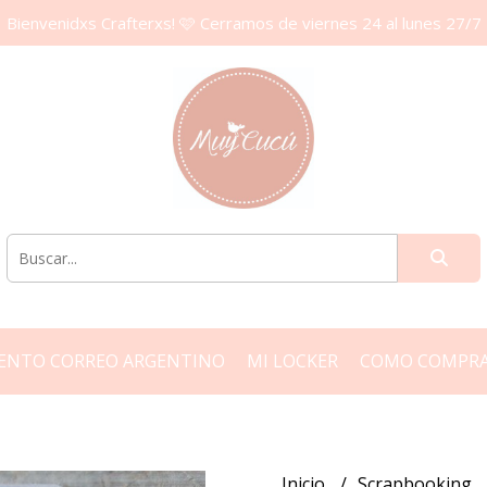
Bienvenidxs Crafterxs! 🩷 Cerramos de viernes 24 al lunes 27/7
ENTO CORREO ARGENTINO
MI LOCKER
COMO COMPR
Inicio
Scrapbooking