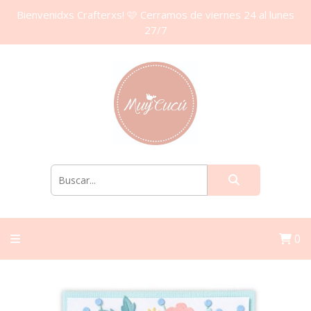
Bienvenidxs Crafterxs! 🩷 Cerramos de viernes 24 al lunes
27/7
0