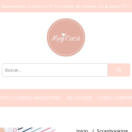
Bienvenidxs Crafterxs! 🩷 Cerramos de viernes 24 al lunes 27/7
ENTO CORREO ARGENTINO
MI LOCKER
COMO COMPR
Inicio
Scrapbooking