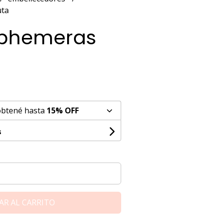
uta
Ephemeras
obtené hasta
15% OFF
s
AR AL CARRITO