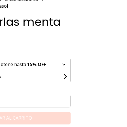
asol
rlas menta
obtené hasta
15% OFF
s
AR AL CARRITO