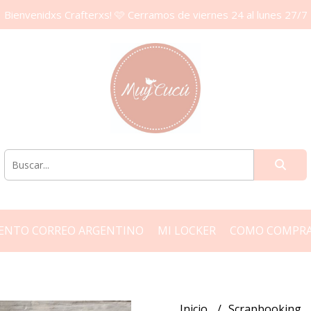
Bienvenidxs Crafterxs! 🩷 Cerramos de viernes 24 al lunes 27/7
ENTO CORREO ARGENTINO
MI LOCKER
COMO COMPR
Inicio
Scrapbooking