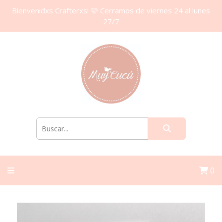
Bienvenidxs Crafterxs! 🩷 Cerramos de viernes 24 al lunes
27/7
0