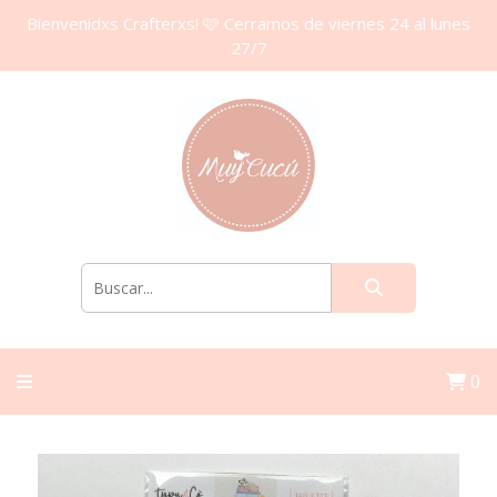
Bienvenidxs Crafterxs! 🩷 Cerramos de viernes 24 al lunes
27/7
0