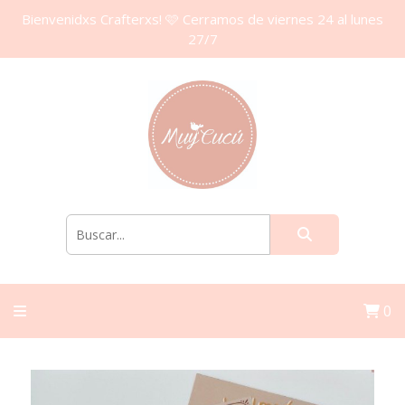
Bienvenidxs Crafterxs! 🩷 Cerramos de viernes 24 al lunes
27/7
0