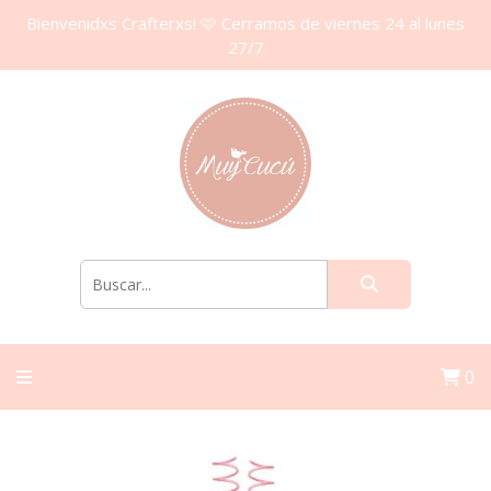
Bienvenidxs Crafterxs! 🩷 Cerramos de viernes 24 al lunes
27/7
0