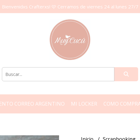
Bienvenidxs Crafterxs! 🩷 Cerramos de viernes 24 al lunes 27/7
ENTO CORREO ARGENTINO
MI LOCKER
COMO COMPR
Inicio
Scrapbooking