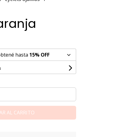
aranja
obtené hasta
15% OFF
s
AR AL CARRITO