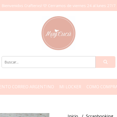
Bienvenidxs Crafterxs! 🩷 Cerramos de viernes 24 al lunes 27/7
ENTO CORREO ARGENTINO
MI LOCKER
COMO COMPR
Inicio
Scrapbooking