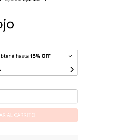
ojo
obtené hasta
15% OFF
s
AR AL CARRITO