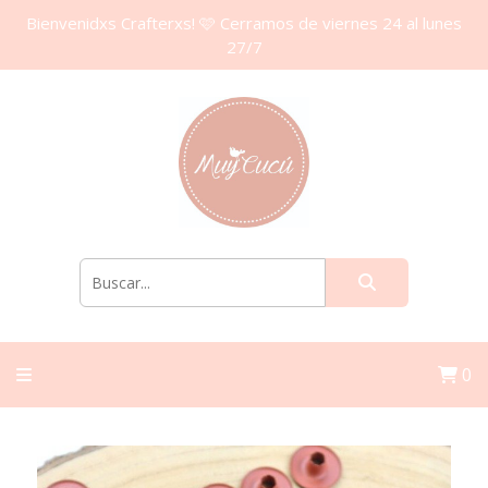
Bienvenidxs Crafterxs! 🩷 Cerramos de viernes 24 al lunes
27/7
0