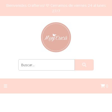
Bienvenidxs Crafterxs! 🩷 Cerramos de viernes 24 al lunes
27/7
0