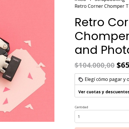
Retro Corner Chomper T
Retro Co
Chomper 
and Phot
$65
$104.000,00
Elegí cómo pagar y 
Ver cuotas y descuento
Cantidad