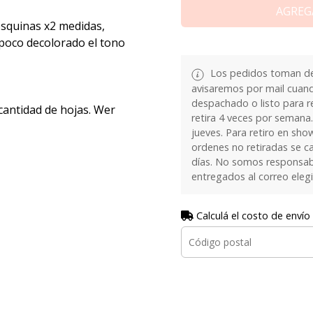
AGREG
squinas x2 medidas,
 poco decolorado el tono
Los pedidos toman de 
avisaremos por mail cuan
despachado o listo para re
cantidad de hojas. Wer
retira 4 veces por semana.
jueves. Para retiro en sh
ordenes no retiradas se c
días. No somos responsab
entregados al correo eleg
Calculá el costo de envío