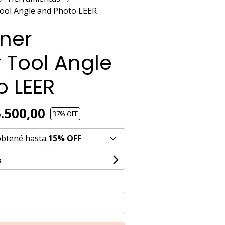
ool Angle and Photo LEER
rner
Tool Angle
o LEER
.500,00
37
% OFF
obtené hasta
15% OFF
s