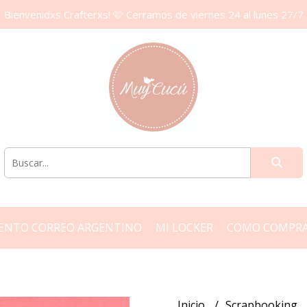
Bienvenidxs Crafterxs! 🩷 Cerramos de viernes 24 al lunes 27/7
ENTO CORREO ARGENTINO
MI LOCKER
COMO COMPR
Inicio
Scrapbooking