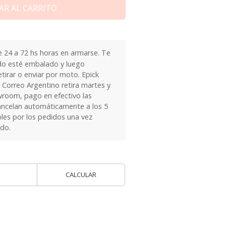
AR AL CARRITO
24 a 72 hs horas en armarse. Te
do esté embalado y luego
tirar o enviar por moto. Epick
 Correo Argentino retira martes y
owroom, pago en efectivo las
ancelan automáticamente a los 5
les por los pedidos una vez
ido.
CALCULAR