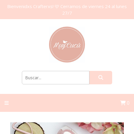
Bienvenidxs Crafterxs! 🩷 Cerramos de viernes 24 al lunes
27/7
0