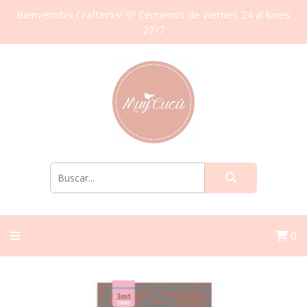
Bienvenidxs Crafterxs! 🩷 Cerramos de viernes 24 al lunes
27/7
0