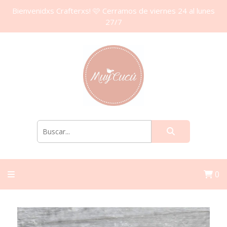
Bienvenidxs Crafterxs! 🩷 Cerramos de viernes 24 al lunes
27/7
0