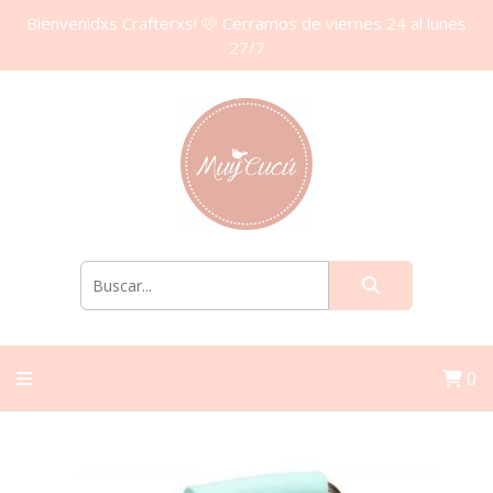
Bienvenidxs Crafterxs! 🩷 Cerramos de viernes 24 al lunes
27/7
0