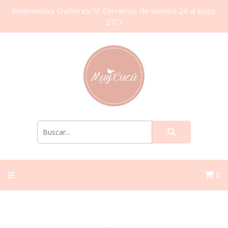
Bienvenidxs Crafterxs! 🩷 Cerramos de viernes 24 al lunes
27/7
0