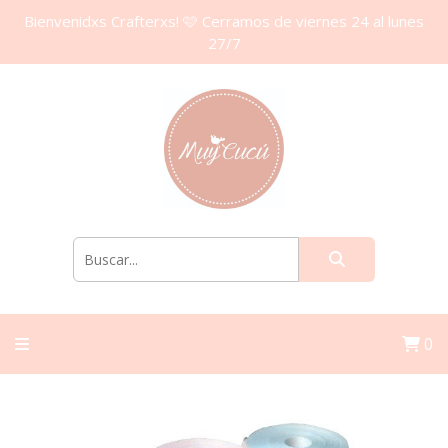
Bienvenidxs Crafterxs! 🩷 Cerramos de viernes 24 al lunes
27/7
0