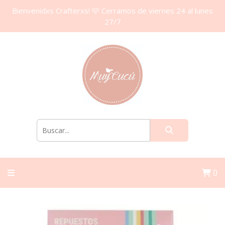
Bienvenidxs Crafterxs! 🩷 Cerramos de viernes 24 al lunes
27/7
0