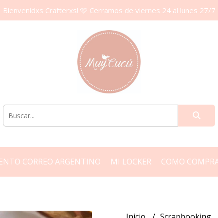
Bienvenidxs Crafterxs! 🩷 Cerramos de viernes 24 al lunes 27/7
ENTO CORREO ARGENTINO
MI LOCKER
COMO COMPR
Inicio
Scrapbooking