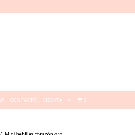
AR
CONTACTO
CUENTA
0
Mini hebillas corazón oro