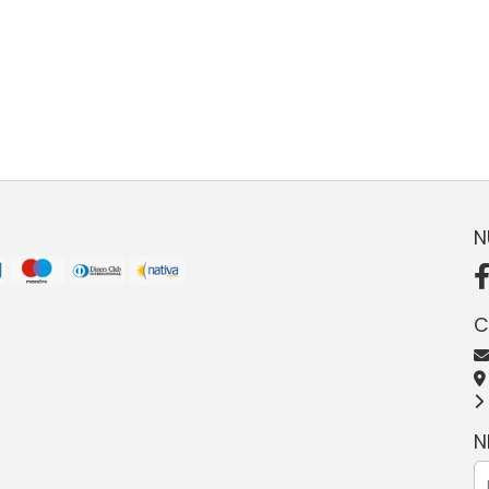
N
C
N