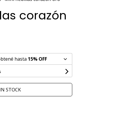
llas corazón
obtené hasta
15% OFF
s
IN STOCK