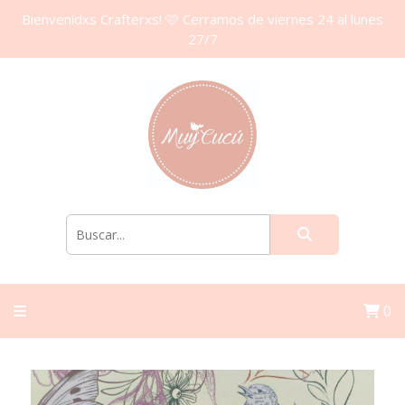
Bienvenidxs Crafterxs! 🩷 Cerramos de viernes 24 al lunes
27/7
0